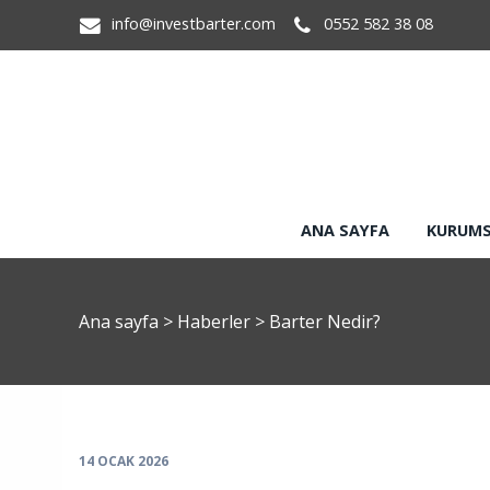
info@investbarter.com
0552 582 38 08
ANA SAYFA
KURUM
Ana sayfa
>
Haberler
>
Barter Nedir?
14 OCAK 2026