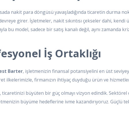
da nakit para döngüsü yavaşladığında ticaretin durma nokta
vreye girer. İşletmeler, nakit sıkıntısı çekseler dahi, kendi 
sıyla bu model, sadece bir satış kanalı değil, aynı zamanda kr
fesyonel İş Ortaklığı
est Barter
, işletmenizin finansal potansiyelini en üst seviy
caret ilkelerimizle, firmanızın ihtiyaç duyduğu ürün ve hizmet
 ticaretinizi büyüten bir güç olmayı vizyon edindik. Sektörel 
işletmenizin büyüme hedeflerine ivme kazandırıyoruz. Güçlü 