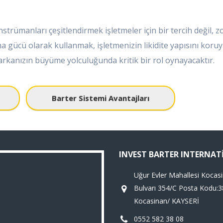
nstrümanları çeşitlendirmek işletmeler için bir tercih değil, z
 gücü olarak kullanmak, işletmenizin likidite yapısını koruy
markanızın büyüme yolculuğunda kritik bir rol oynayacaktır.
Barter Sistemi Avantajları
INVEST BARTER INTERNA
Uğur Evler Mahallesi Kocas
Bulvarı 354/C Posta Kodu:
Kocasinan/ KAYSERİ
0552 582 38 08