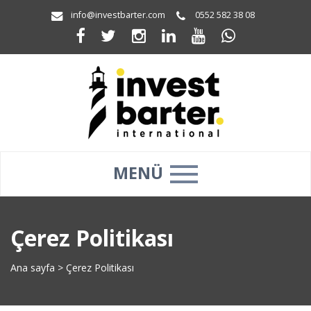
info@investbarter.com
0552 582 38 08
MENÜ
Çerez Politikası
Ana sayfa
>
Çerez Politikası